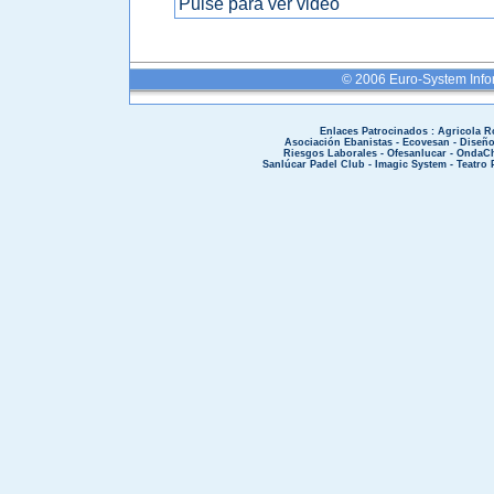
Pulse para ver video
© 2006 Euro-System Info
Enlaces Patrocinados :
Agricola R
Asociación Ebanistas
-
Ecovesan
-
Diseñ
Riesgos Laborales
-
Ofesanlucar
-
OndaCh
Sanlúcar Padel Club
-
Imagic System
-
Teatro 